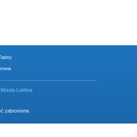
Zapisy
drowia
Miasta Lublina
ęć zabronione.