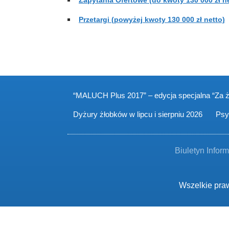
Zapytania Ofertowe (do kwoty 130 000 zł ne
Przetargi (powyżej kwoty 130 000 zł netto)
“MALUCH Plus 2017” – edycja specjalna “Za 
Dyżury żłobków w lipcu i sierpniu 2026
Psy
Biuletyn Inform
Wszelkie praw