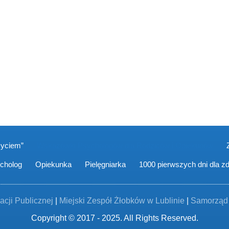
życiem”
Wskazówki Psychologów dla Rodziców i Opiekunów
cholog
Opiekunka
Pielęgniarka
1000 pierwszych dni dla z
acji Publicznej
|
Miejski Zespół Żłobków w Lublinie
|
Samorząd 
Copyright © 2017 - 2025. All Rights Reserved.