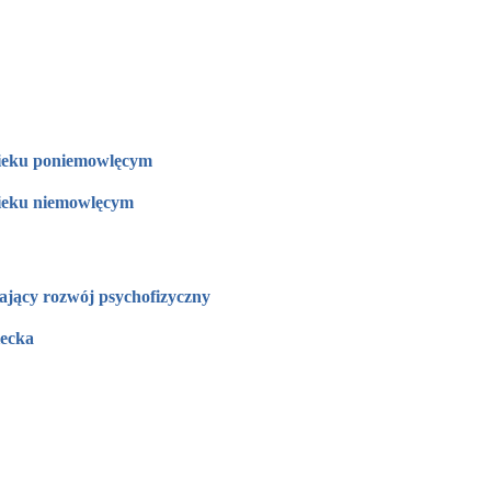
ieku poniemowlęcym
ieku niemowlęcym
jący rozwój psychofizyczny
iecka