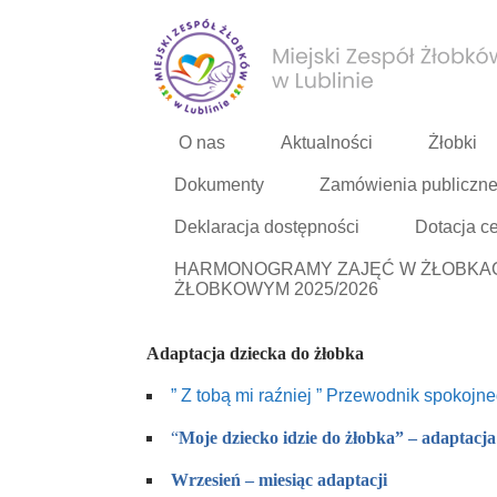
O nas
Aktualności
Żłobki
Dokumenty
Zamówienia publiczn
Deklaracja dostępności
Dotacja c
HARMONOGRAMY ZAJĘĆ W ŻŁOBKACH
ŻŁOBKOWYM 2025/2026
Adaptacja dziecka do żłobka
” Z tobą mi raźniej ” Przewodnik spokojne
“
Moje dziecko idzie do żłobka” – adaptacja
Wrzesień – miesiąc adaptacji