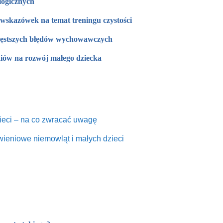
logicznych
wskazówek na temat treningu czystości
częstszych błędów wychowawczych
ów na rozwój małego dziecka
ieci – na co zwracać uwagę
wieniowe niemowląt i małych dzieci