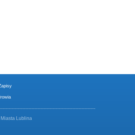
Zapisy
drowia
Miasta Lublina