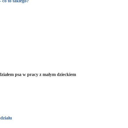
co to takiego?
działem psa w pracy z małym dzieckiem
działu