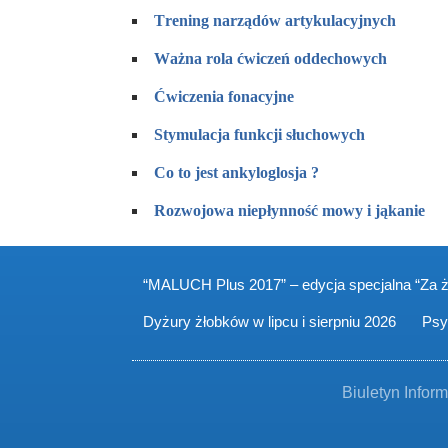
T
r
ening narządów artykulacyjnych
W
a
żna rola ćwiczeń oddechowych
Ć
w
iczenia fonacyjne
S
t
ymulacja funkcji słuchowych
C
o
to jest ankyloglosja ?
R
o
zwojowa niepłynność mowy i jąkanie
“MALUCH Plus 2017” – edycja specjalna “Za 
Dyżury żłobków w lipcu i sierpniu 2026
Psy
Biuletyn Inform