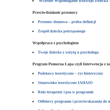
Wczesne Wspomaganie Rozwoju Dziecka – 
Przeciwdziałanie przemocy
Przemoc domowa – próba definicji
Zespół dziecka potrząsanego
Współpraca z psychologiem
Twoje dziecko z wizytą u psychologa
Program Pomocna Łapa czyli Interwencja z u
P
o
dstawy teoretyczne – rys historyczny
S
t
anowisko teoretyczne IAHAIO
R
o
la terapeuty i psa w programie
O
d
biorcy programu i przeciwskazania do u