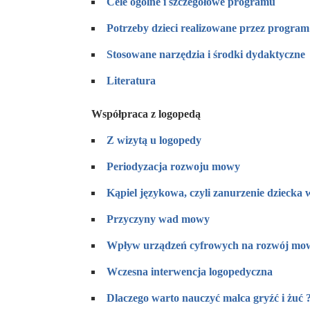
C
e
le ogólne i szczegółowe programu
P
o
trzeby dzieci realizowane przez program
S
t
osowane narzędzia i środki dydaktyczne
L
i
teratura
Współpraca z logopedą
Z
w
izytą u logopedy
P
e
riodyzacja rozwoju mowy
K
ą
piel językowa, czyli zanurzenie dziecka
P
r
zyczyny wad mowy
W
p
ływ urządzeń cyfrowych na rozwój mo
W
c
zesna interwencja logopedyczna
D
l
aczego warto nauczyć malca gryźć i żuć 